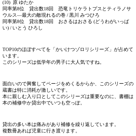
(10) 原 ゆたか
同率第8位 貸出数18回 恐竜トリケラトプスとティラノサ
ウルス―最大の敵現れるの巻 / 黒川 みつひろ
同率第8位 貸出数18回 おさるはおさる (どうわがいっぱ
い) / いとう ひろし
TOP10のほぼすべてを「かいけつゾロリシリーズ」が占めて
います。
このシリーズは低学年の男子に大人気ですね。
面白いので興奮してページをめくるからか、このシリーズの
蔵書は特に消耗が激しいです。
本に親しむ入り口としてこのシリーズは重要なのに、書棚は
本の補修中か貸出中でいつも空っぽ。
貸出の多い本は痛みがあり補修を繰り返しています。
複数冊あれば児童に行き渡ります。