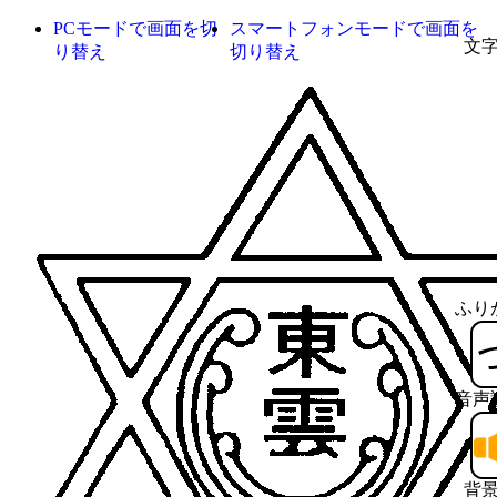
PCモードで画面を切
スマートフォンモードで画面を
文
り替え
切り替え
ふり
音声
背