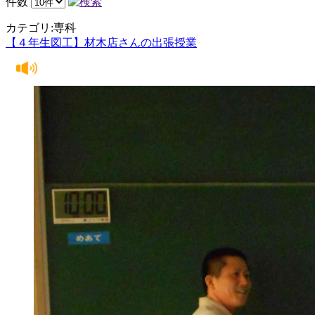
件数
カテゴリ:専科
【４年生図工】材木店さんの出張授業