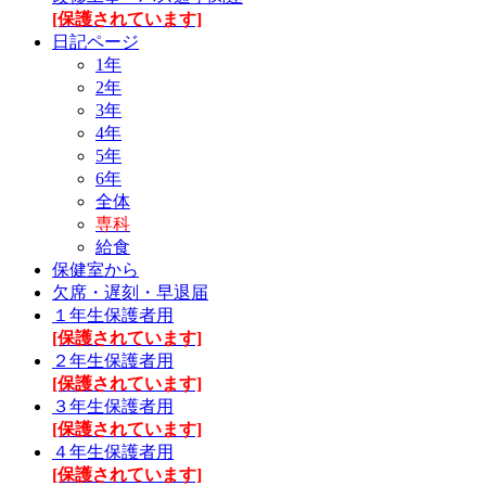
[保護されています]
日記ページ
1年
2年
3年
4年
5年
6年
全体
専科
給食
保健室から
欠席・遅刻・早退届
１年生保護者用
[保護されています]
２年生保護者用
[保護されています]
３年生保護者用
[保護されています]
４年生保護者用
[保護されています]