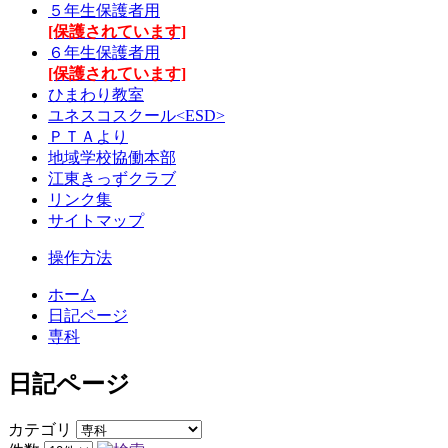
５年生保護者用
[保護されています]
６年生保護者用
[保護されています]
ひまわり教室
ユネスコスクール<ESD>
ＰＴＡより
地域学校協働本部
江東きっずクラブ
リンク集
サイトマップ
操作方法
ホーム
日記ページ
専科
日記ページ
カテゴリ