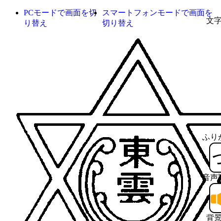
PCモードで画面を切
スマートフォンモードで画面を
文
り替え
切り替え
ふり
音声
背