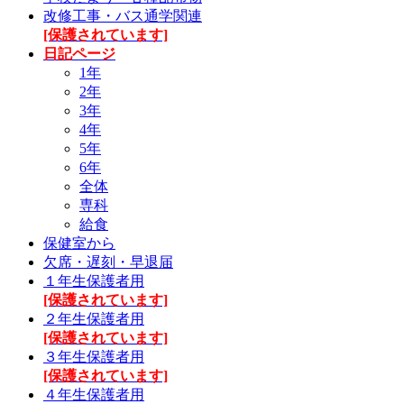
改修工事・バス通学関連
[保護されています]
日記ページ
1年
2年
3年
4年
5年
6年
全体
専科
給食
保健室から
欠席・遅刻・早退届
１年生保護者用
[保護されています]
２年生保護者用
[保護されています]
３年生保護者用
[保護されています]
４年生保護者用